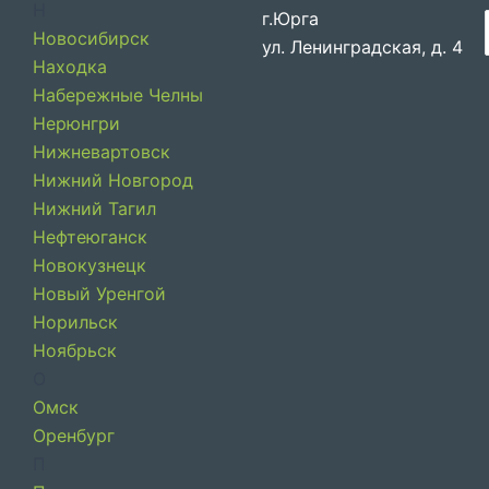
Н
г.Юрга
Новосибирск
ул. Ленинградская, д. 4
Находка
Набережные Челны
Нерюнгри
Нижневартовск
Нижний Новгород
Нижний Тагил
Нефтеюганск
Новокузнецк
Новый Уренгой
Норильск
Ноябрьск
О
Омск
Оренбург
П