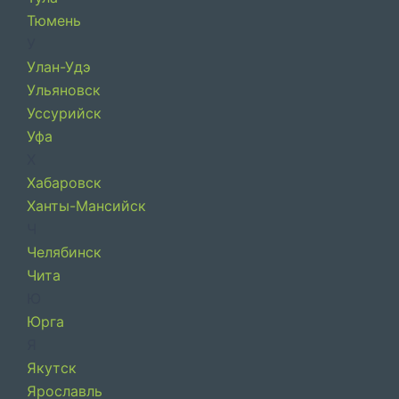
Тюмень
У
Улан-Удэ
Ульяновск
Уссурийск
Уфа
Х
Хабаровск
Ханты-Мансийск
Ч
Челябинск
Чита
Ю
Юрга
Я
Якутск
Ярославль