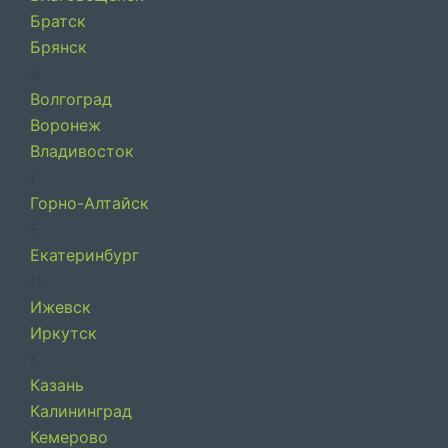
Братск
Брянск
В
Волгоград
Воронеж
Владивосток
Г
Горно-Алтайск
Е
Екатеринбург
И
Ижевск
Иркутск
К
Казань
Калининград
Кемерово