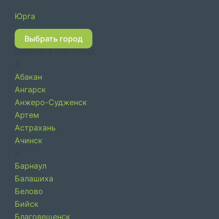
Перейти
Юрга
к
содержимому
Выбрать город
Выберите ваш город
А
Абакан
Ангарск
Анжеро-Судженск
Артем
Астрахань
Ачинск
Б
Барнаул
Балашиха
Белово
Бийск
Благовещенск